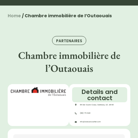
Home
/
Chambre immobilière de l’Outaouais
PARTENAIRES
Chambre immobilière de
l’Outaouais
Details and
contact
106 Bd Sacré-Coeur, Gatineau, QC J8X 1E1
(819) 771-5221
info@avecuncourtier.com