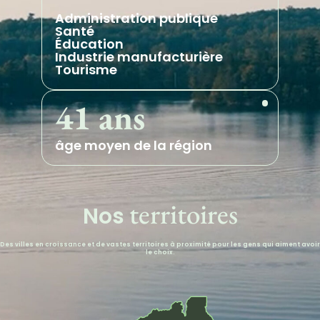
Administration publique
Santé
Éducation
Industrie manufacturière
Tourisme
41 ans
âge moyen de la région
territoires
Nos
Des villes en croissance et de vastes territoires à proximité pour les gens qui aiment avoir
le choix.