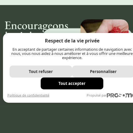
Encourageons
les talents
Découvrir
Respect de la vie privée
d’ici
En acceptant de partager certaines informations de navigation avec
nous, vous nous aidez à nous améliorer et à vous offrir une meilleure
Fiers de nos commerces, de nos
expérience.
producteurs et de notre culture
— découvrez et soutenez tout ce
que l’Outaouais a de meilleur à
offrir.
Tout refuser
Personnaliser
Tout accepter
Politique de confidentialité
Propulsé par