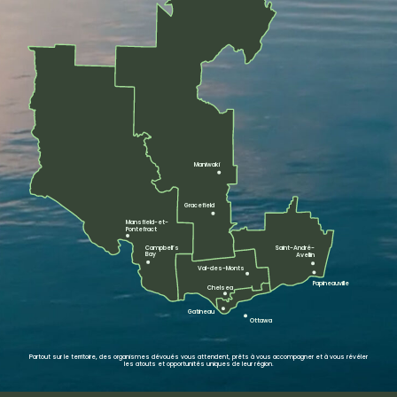
Maniwaki
Gracefield
Mansfield-et-
Pontefract
Campbell’s
Saint-André-
Bay
Avellin
Val-des-Monts
Papineauville
Chelsea
Gatineau
Ottawa
Partout sur le territoire, des organismes dévoués vous attendent, prêts à vous accompagner et à vous révéler
les atouts et opportunités uniques de leur région.