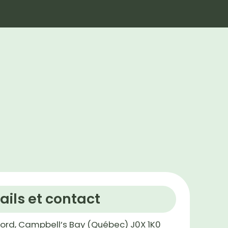
Marque
À propos
Partenaires
EN
ails et contact
Nord, Campbell’s Bay (Québec) J0X 1K0