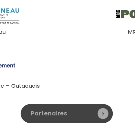
au
MR
ec – Outaouais
Partenaires