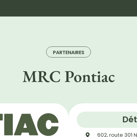
PARTENAIRES
MRC Pontiac
Dét
602, route 301 