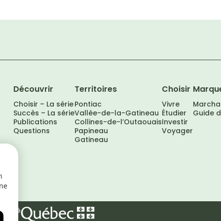
Découvrir
Territoires
Choisir
Marqu
Choisir – La série
Pontiac
Vivre
Marcha
Succès – La série
Vallée-de-la-Gatineau
Étudier
Guide 
Publications
Collines-de-l’Outaouais
Investir
Questions
Papineau
Voyager
Gatineau
n
une
tialité