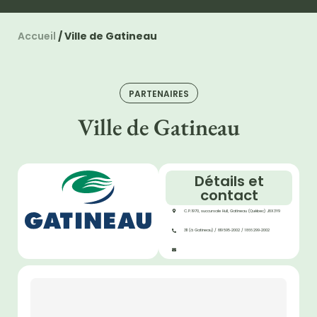
Accueil
/
Ville de Gatineau
PARTENAIRES
Ville de Gatineau
Détails et
contact
C. P. 1970, succursale Hull, Gatineau (Québec) J8X 3Y9
311 (à Gatineau) / 819 595‑2002 / 1 866 299‑2002