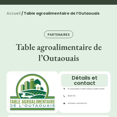
Accueil
/
Table agroalimentaire de l’Outaouais
PARTENAIRES
Table agroalimentaire de
l’Outaouais
Détails et
contact
117, avenue Lépine, local 105, Gatineau (Québec) J8L 3G1
819 281‑7676
info@agro-outaouais.com