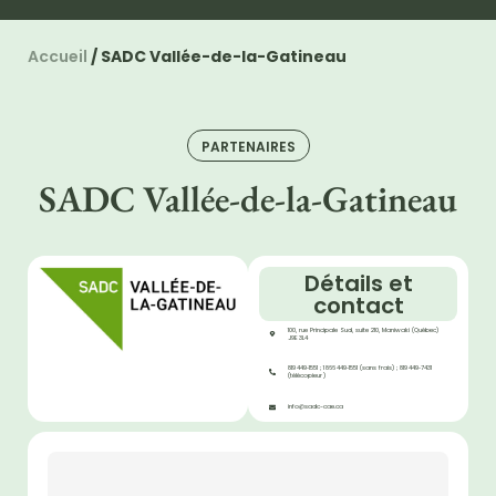
Accueil
/
SADC Vallée-de-la-Gatineau
PARTENAIRES
SADC Vallée-de-la-Gatineau
Détails et
contact
100, rue Principale Sud, suite 210, Maniwaki (Québec)
J9E 3L4
819 449‑1551 ; 1 866 449‑1551 (sans frais) ; 819 449‑7431
(télécopieur )
info@sadc-cae.ca