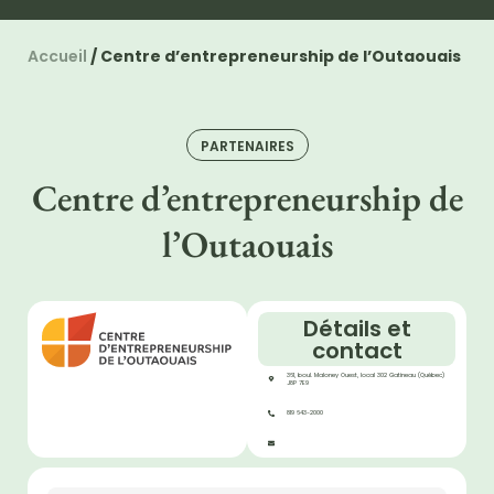
Accueil
/
Centre d’entrepreneurship de l’Outaouais
PARTENAIRES
Centre d’entrepreneurship de
l’Outaouais
Détails et
contact
361, boul. Maloney Ouest, local 302 Gatineau (Québec)
J8P 7E9
819 643-2000