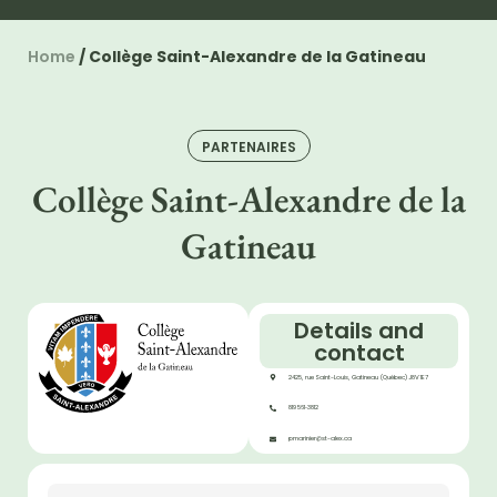
Home
/
Collège Saint-Alexandre de la Gatineau
PARTENAIRES
Collège Saint-Alexandre de la
Gatineau
Details and
contact
2425, rue Saint-Louis, Gatineau (Québec) J8V 1E7
819 561‑3812
pmarinier@st-alex.ca